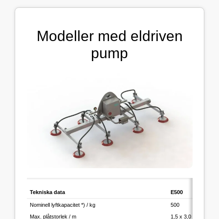
Modeller med eldriven
pump
Tekniska data
E500
E75
Nominell lyftkapacitet *) / kg
500
750
Max. plåtstorlek / m
1,5 x 3,0
1,5 