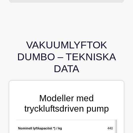
VAKUUMLYFTOK
DUMBO –
TEKNISKA
DATA
Modeller med
tryckluftsdriven pump
Nominell lyftkapacitet *) / kg
440
6