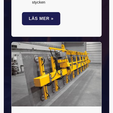
stycken
LÄS MER »