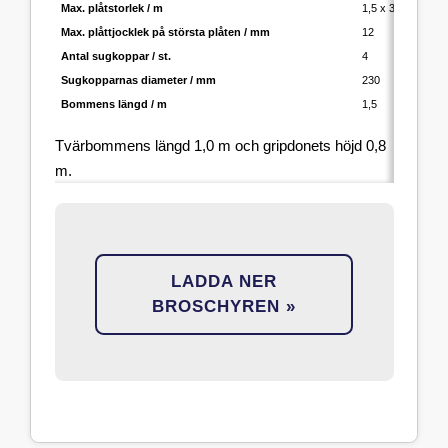
Max. plåtstorlek / m
1,5 x 3,0
1,
Max. plåttjocklek på största plåten / mm
12
1
Antal sugkoppar / st.
4
6
Sugkopparnas diameter / mm
230
2
Bommens längd / m
1,5
1,
Tvärbommens längd 1,0 m och gripdonets höjd 0,8
m.
LADDA NER
BROSCHYREN »