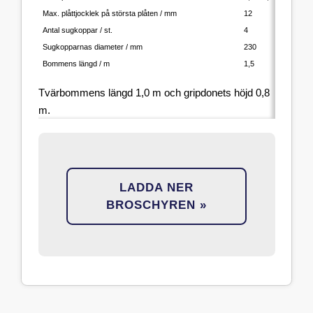
Max. plåttjocklek på största plåten / mm
12
20
Antal sugkoppar / st.
4
6
Sugkopparnas diameter / mm
230
230
Bommens längd / m
1,5
1,5
Tvärbommens längd 1,0 m och gripdonets höjd 0,8
m.
LADDA NER
BROSCHYREN »