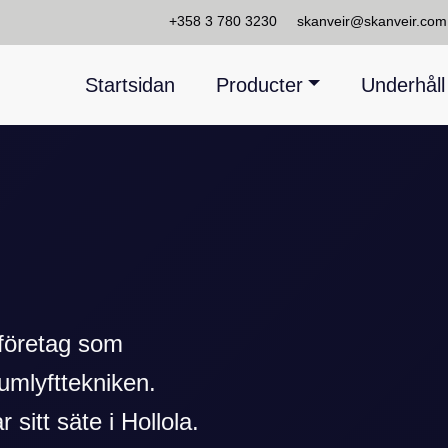
+358 3 780 3230
skanveir@skanveir.com
Startsidan
Producter
Underhåll
tföretag som
umlyfttekniken.
sitt säte i Hollola.