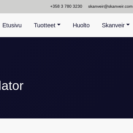
+358 3 780 3230
skanveir@skanveir.com
Etusivu
Tuotteet
Huolto
Skanveir
lator