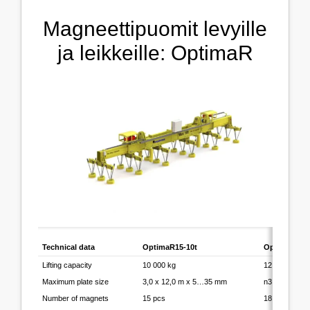
Magneettipuomit levyille
ja leikkeille: OptimaR
Technical data
OptimaR15-10t
OptimaR18-1
Lifting capacity
10 000 kg
12 000 kg
Maximum plate size
3,0 x 12,0 m x 5…35 mm
n3,0 x 12,0 
Number of magnets
15 pcs
18 pcs