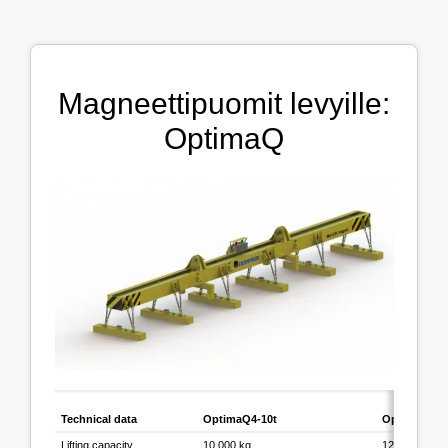
Magneettipuomit levyille:
OptimaQ
Technical data
OptimaQ4-10t
OptimaQ5-1
Lifting capacity
10 000 kg
12 000 kg