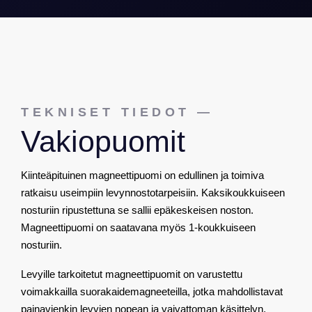
TEKNISET TIEDOT —
Vakiopuomit
Kiinteäpituinen magneettipuomi on edullinen ja toimiva
ratkaisu useimpiin levynnostotarpeisiin. Kaksikoukkuiseen
nosturiin ripustettuna se sallii epäkeskeisen noston.
Magneettipuomi on saatavana myös 1-koukkuiseen
nosturiin.
Levyille tarkoitetut magneettipuomit on varustettu
voimakkailla suorakaidemagneeteilla, jotka mahdollistavat
painavienkin levyjen nopean ja vaivattoman käsittelyn.