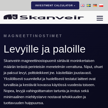
INVESTMENT CALCULATOR »
Navi
MAGNEETTINOSTIMET
Levyille ja paloille
Skanveirin magneettinostopuomit siirtävät moninkertaisen
määrän terästä perinteisiin menetelmiin verrattuna. Niput, ohuet
ja paksut levyt, polttoleikkeet jne. käsitellään joustavasti.
Yksilöllisesti suunnitellut ja huolellisesti testatut laitteet ovat
turvallisia ja kestävät kovassa käytössä vuodesta toiseen.
Nopea, levyjä vahingoittamaton tartunta ja irrotus sekä
minimaalinen miehitystarve nostavat tehokkuuden ja
tuottavuuden huippuunsa.