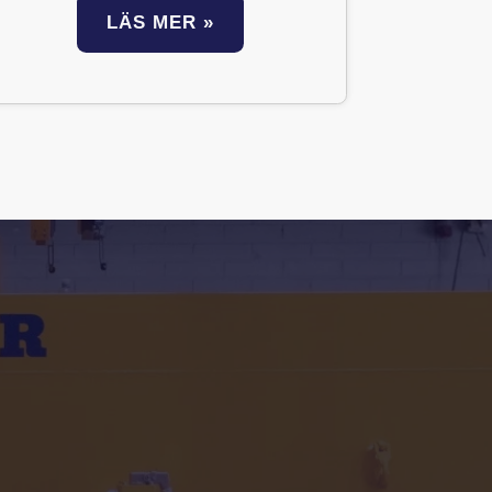
LÄS MER »
Lyftet repar eller skadar inte