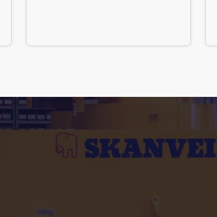
Snabbt grepp, lyfter endast den