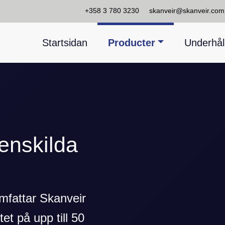
+358 3 780 3230
skanveir@skanveir.com
Startsidan
Producter
Underhål
enskilda
mfattar Skanveir
et på upp till 50