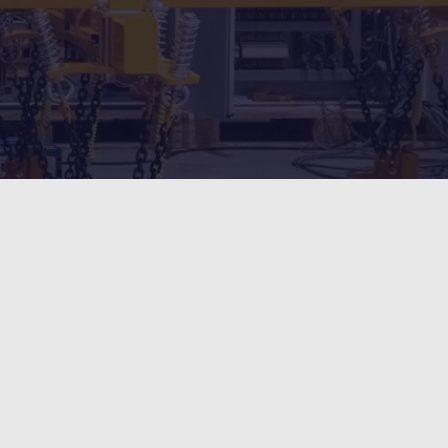
plåten
öretag