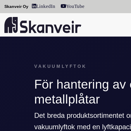
LinkedIn
YouTube
Skanveir Oy
VAKUUMLYFTOK
För hantering av 
metallplåtar
Det breda produktsortimentet o
vakuumlyftok med en lyftkapacit