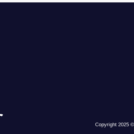
ntakta oss
nveir@skanveir.com
8 3 7803 230
Copyright 2025 © 