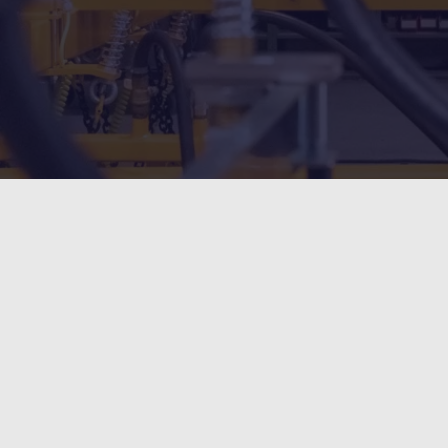
vakuumlyftteknik för krävande bru
Skicka ett meddelande
Kontakta
Är du intresserad av våra tjä
Lämna dina kontaktuppgifter