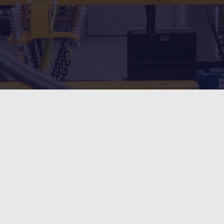
översta plåten i en bunt
”
” anger obligatoriska fält
*
Namn
F
*
nster?
 så
E-post
*