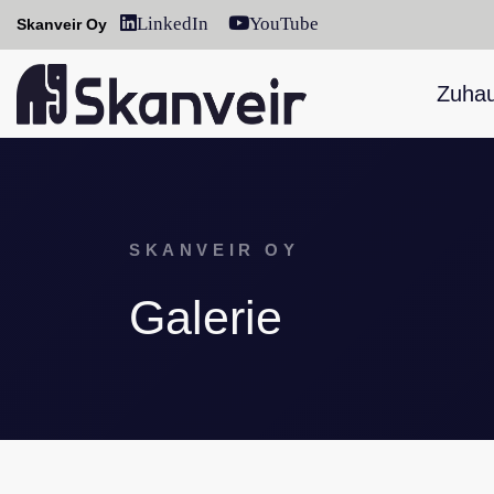
LinkedIn
YouTube
Skanveir Oy
Zuha
SKANVEIR OY
Galerie