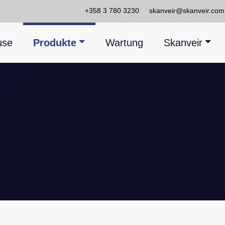
+358 3 780 3230
skanveir@skanveir.com
use
Produkte
Wartung
Skanveir