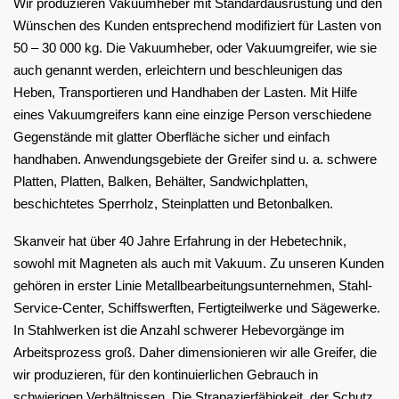
Wir produzieren Vakuumheber mit Standardausrüstung und den
Wünschen des Kunden entsprechend modifiziert für Lasten von
50 – 30 000 kg. Die Vakuumheber, oder Vakuumgreifer, wie sie
auch genannt werden, erleichtern und beschleunigen das
Heben, Transportieren und Handhaben der Lasten. Mit Hilfe
eines Vakuumgreifers kann eine einzige Person verschiedene
Gegenstände mit glatter Oberfläche sicher und einfach
handhaben. Anwendungsgebiete der Greifer sind u. a. schwere
Platten, Platten, Balken, Behälter, Sandwichplatten,
beschichtetes Sperrholz, Steinplatten und Betonbalken.
Skanveir hat über 40 Jahre Erfahrung in der Hebetechnik,
sowohl mit Magneten als auch mit Vakuum. Zu unseren Kunden
gehören in erster Linie Metallbearbeitungsunternehmen, Stahl-
Service-Center, Schiffswerften, Fertigteilwerke und Sägewerke.
In Stahlwerken ist die Anzahl schwerer Hebevorgänge im
Arbeitsprozess groß. Daher dimensionieren wir alle Greifer, die
wir produzieren, für den kontinuierlichen Gebrauch in
schwierigen Verhältnissen. Die Strapazierfähigkeit, der Schutz