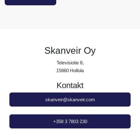
Skanveir Oy
Televisiotie 8,
15860 Hollola
Kontakt
skanveir@skanveir.com
+358 3 7803 230