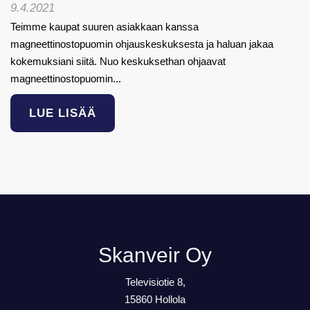
9.4.2021
Teimme kaupat suuren asiakkaan kanssa
magneettinostopuomin ohjauskeskuksesta ja haluan jakaa
kokemuksiani siitä. Nuo keskuksethan ohjaavat
magneettinostopuomin...
LUE LISÄÄ
Skanveir Oy
Televisiotie 8,
15860 Hollola