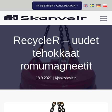
INVESTMENT CALCULATOR »
Navi
RecycleR – uudet
tehokkaat
romumagneetit
18.9.2021 |
Ajankohtaista