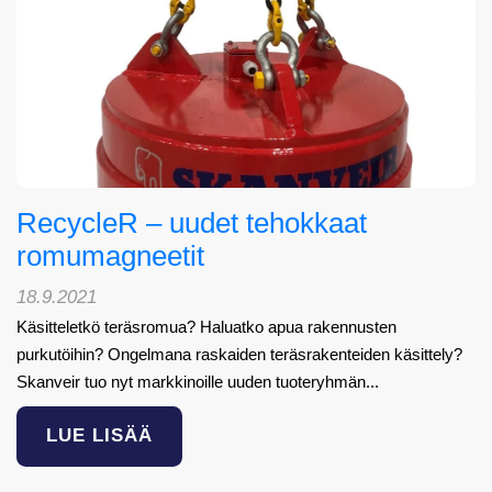
RecycleR – uudet tehokkaat
romumagneetit
18.9.2021
Käsitteletkö teräsromua? Haluatko apua rakennusten
purkutöihin? Ongelmana raskaiden teräsrakenteiden käsittely?
Skanveir tuo nyt markkinoille uuden tuoteryhmän...
LUE LISÄÄ