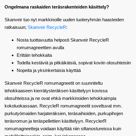
Ongelmana raskaiden teräsrakenteiden käsittely?
Skanveir tuo nyt markkinoille uuden tuoteryhmän haasteiden
ratkaisuun;
Skanveir RecycleR
:
Nosta tuottavuutta helposti Skanveir RecycleR
romumagneettien avulla
Erittäin tehokkaita
Todella kestäviä ja pitkäikäisiä, sopivat koviin olosuhteisiin
Nopeita ja yksinkertaisia käyttää
Skanveir RecycleR romumagneetit on suunniteltu
tehokkaaseen kierrätysteräksen käsittelyyn kovissa
olosuhteissa ja ne ovat ehkä markkinoiden tehokkaimpia
kokoluokassaan. RecycleR romumagneetit soveltuvat mm.
purkutyömaiden harjateräksien, teräsaihioiden, purkupihojen
teräsromun ja teräspellettien käsittelyyn. RecyclerR
romumagneetteja voidaan käyttää niin siltanostureissa kuin