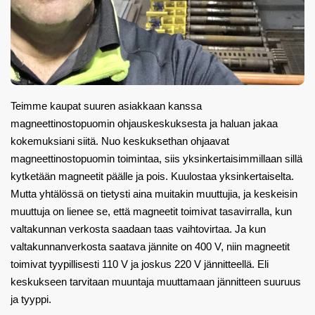
Teimme kaupat suuren asiakkaan kanssa
magneettinostopuomin ohjauskeskuksesta ja haluan jakaa
kokemuksiani siitä. Nuo keskuksethan ohjaavat
magneettinostopuomin toimintaa, siis yksinkertaisimmillaan sillä
kytketään magneetit päälle ja pois. Kuulostaa yksinkertaiselta.
Mutta yhtälössä on tietysti aina muitakin muuttujia, ja keskeisin
muuttuja on lienee se, että magneetit toimivat tasavirralla, kun
valtakunnan verkosta saadaan taas vaihtovirtaa. Ja kun
valtakunnanverkosta saatava jännite on 400 V, niin magneetit
toimivat tyypillisesti 110 V ja joskus 220 V jännitteellä. Eli
keskukseen tarvitaan muuntaja muuttamaan jännitteen suuruus
ja tyyppi.