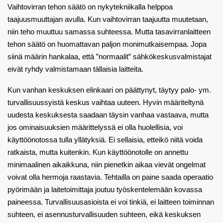
Vaihtovirran tehon säätö on nykytekniikalla helppoa
taajuusmuuttajan avulla. Kun vaihtovirran taajuutta muutetaan,
niin teho muuttuu samassa suhteessa. Mutta tasavirranlaitteen
tehon säätö on huomattavan paljon monimutkaisempaa. Jopa
siinä määrin hankalaa, että ”normaalit” sähkökeskusvalmistajat
eivät ryhdy valmistamaan tällaisia laitteita.
Kun vanhan keskuksen elinkaari on päättynyt, täytyy palo- ym.
turvallisuussyistä keskus vaihtaa uuteen. Hyvin määriteltynä
uudesta keskuksesta saadaan täysin vanhaa vastaava, mutta
jos ominaisuuksien määrittelyssä ei olla huolellisia, voi
käyttöönotossa tulla yllätyksiä. Ei sellaisia, etteikö niitä voida
ratkaista, mutta kuitenkin. Kun käyttöönotolle on annettu
minimaalinen aikaikkuna, niin pienetkin aikaa vievät ongelmat
voivat olla hermoja raastavia. Tehtailla on paine saada operaatio
pyörimään ja laitetoimittaja joutuu työskentelemään kovassa
paineessa. Turvallisuusasioista ei voi tinkiä, ei laitteen toiminnan
suhteen, ei asennusturvallisuuden suhteen, eikä keskuksen