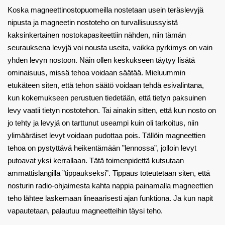
Koska magneettinostopuomeilla nostetaan usein teräslevyjä
nipusta ja magneetin nostoteho on turvallisuussyistä
kaksinkertainen nostokapasiteettiin nähden, niin tämän
seurauksena levyjä voi nousta useita, vaikka pyrkimys on vain
yhden levyn nostoon. Näin ollen keskukseen täytyy lisätä
ominaisuus, missä tehoa voidaan säätää. Mieluummin
etukäteen siten, että tehon säätö voidaan tehdä esivalintana,
kun kokemukseen perustuen tiedetään, että tietyn paksuinen
levy vaatii tietyn nostotehon. Tai ainakin sitten, että kun nosto on
jo tehty ja levyjä on tarttunut useampi kuin oli tarkoitus, niin
ylimääräiset levyt voidaan pudottaa pois. Tällöin magneettien
tehoa on pystyttävä heikentämään ”lennossa”, jolloin levyt
putoavat yksi kerrallaan. Tätä toimenpidettä kutsutaan
ammattislangilla ”tippaukseksi”. Tippaus toteutetaan siten, että
nosturin radio-ohjaimesta kahta nappia painamalla magneettien
teho lähtee laskemaan lineaarisesti ajan funktiona. Ja kun napit
vapautetaan, palautuu magneetteihin täysi teho.