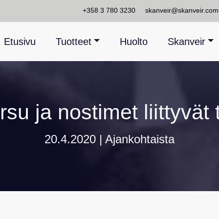
+358 3 780 3230
skanveir@skanveir.com
Etusivu
Tuotteet
Huolto
Skanveir
su ja nostimet liittyvät 
20.4.2020 |
Ajankohtaista