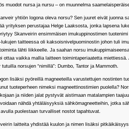
ös muodot nursa ja nursu – on muunnelma saamelaisperäis
kanveir yhtiön logona oleva norsu? Sen juuret eivät juonna 
tää yrityksen perustajaa Helge Laaksosta, jonka lapsena luk
periytyy Skanveirin ensimmäisen imukuppinostimen tuotenimi 
lukujen taitteessa oli kaksoisnivelpuominostin johon tuli imuk
 toiminta lähti liikkeelle. Ja saahan norsu imukuppimaiseen
i ottaa vaikka mallia laitteen toimintaperiaatetta miettiessä
ty tutuilla norsujen “nimillä”: Dumbo, Tantor ja Mammoth.
gon lisäksi pyöreillä magneeteilla varustettujen nostinten tu
itunut tuoteperheen nimeksi magneettinostimien puolella? No
lkojaan ja niiden jalat pystyvät aistimaan matalampien taaj
voidaan nähdä yhtäläisyyksiä sähkömagneetteihin, jotka säh
avulla puolestaan turvalliset nostot tapahtuvat.
eirin laitteita yhdistää kuulon ja nimen lisäksi pitkäikäisyy