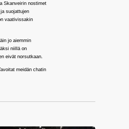
na Skanveirin nostimet
ja suojattujen
n vaativissakin
täin jo aiemmin
ksi niillä on
en eivät norsutkaan.
 Tavoitat meidän chatin