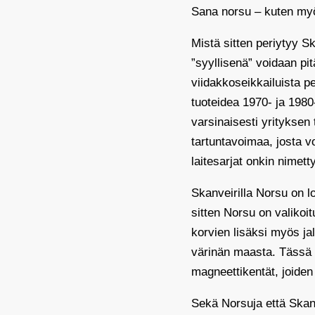
Sana norsu – kuten my
Mistä sitten periytyy S
”syyllisenä” voidaan pi
viidakkoseikkailuista 
tuoteidea 1970- ja 1980-
varsinaisesti yrityksen
tartuntavoimaa, josta vo
laitesarjat onkin nimet
Skanveirilla Norsu on lo
sitten Norsu on valiko
korvien lisäksi myös ja
värinän maasta. Tässä 
magneettikentät, joiden 
Sekä Norsuja että Skanv