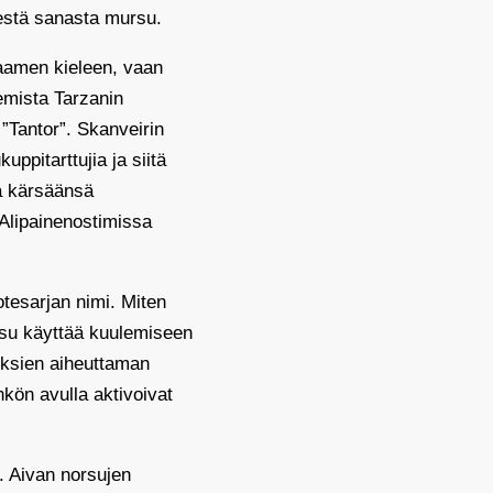
estä sanasta mursu.
saamen kieleen, vaan
emista Tarzanin
”Tantor”. Skanveirin
uppitarttujia ja siitä
sa kärsäänsä
. Alipainenostimissa
otesarjan nimi. Miten
rsu käyttää kuulemiseen
uuksien aiheuttaman
kön avulla aktivoivat
s. Aivan norsujen