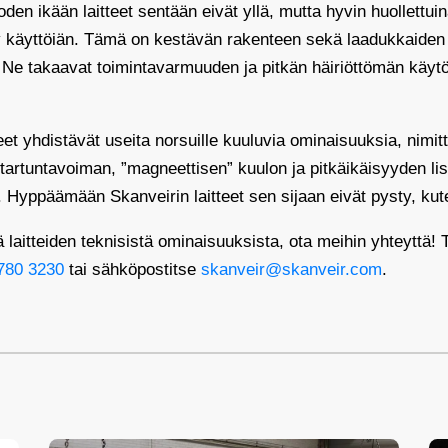
en ikään laitteet sentään eivät yllä, mutta hyvin huollettui
v käyttöiän. Tämä on kestävän rakenteen sekä laadukkaiden 
 Ne takaavat toimintavarmuuden ja pitkän häiriöttömän käytö
et yhdistävät useita norsuille kuuluvia ominaisuuksia, nimit
tartuntavoiman, ”magneettisen” kuulon ja pitkäikäisyyden lisä
Hyppäämään Skanveirin laitteet sen sijaan eivät pysty, kut
ää laitteiden teknisistä ominaisuuksista, ota meihin yhteyttä!
780 3230
tai sähköpostitse
skanveir@skanveir.com
.