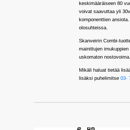
keskimääräiseen 80 vuod
voivat saavuttaa yli 30
komponenttien ansiota.
olosuhteissa.
Skanveirin Combi-tuotte
mainittujen imukuppien 
uskomaton nostovoima. 
Mikäli haluat tietää lis
lisäksi puhelimitse
03- 