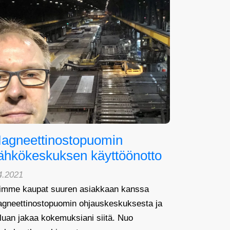
agneettinostopuomin
ähkökeskuksen käyttöönotto
4.2021
imme kaupat suuren asiakkaan kanssa
gneettinostopuomin ohjauskeskuksesta ja
luan jakaa kokemuksiani siitä. Nuo