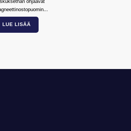
skuksethan ohjaavat
gneettinostopuomin...
LUE LISÄÄ