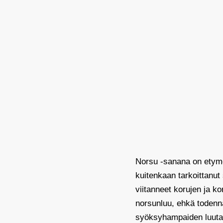
Norsu -sanana on etymo
kuitenkaan tarkoittanut
viitanneet korujen ja k
norsunluu, ehkä todennä
syöksyhampaiden luuta.