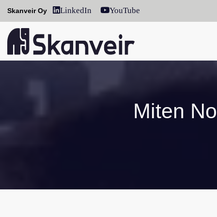
LinkedIn
YouTube
Skanveir Oy
Miten Nor