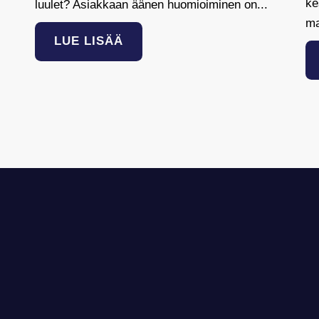
ke
luulet? Asiakkaan äänen huomioiminen on...
ma
LUE LISÄÄ
a yhteyttä
nveir@skanveir.com
8 3 7803 230