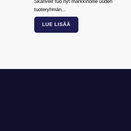
Skanveir tuo nyt markkinoille uuden
tuoteryhmän...
LUE LISÄÄ
Skanveir Oy
Ot
ska
Televisiotie 8,
+35
15860 Hollola