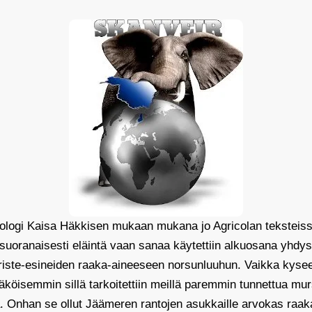
logi Kaisa Häkkisen mukaan mukana jo Agricolan teksteissä
 suoranaisesti eläintä vaan sanaa käytettiin alkuosana yhdys
oriste-esineiden raaka-aineeseen norsunluuhun. Vaikka kysee
köisemmin sillä tarkoitettiin meillä paremmin tunnettua mu
 Onhan se ollut Jäämeren rantojen asukkaille arvokas raaka-