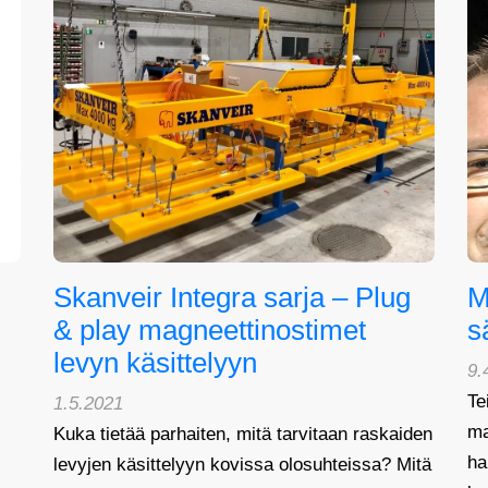
Skanveir Integra sarja – Plug
M
& play magneettinostimet
s
levyn käsittelyyn
9.
Te
1.5.2021
ma
Kuka tietää parhaiten, mitä tarvitaan raskaiden
ha
levyjen käsittelyyn kovissa olosuhteissa? Mitä