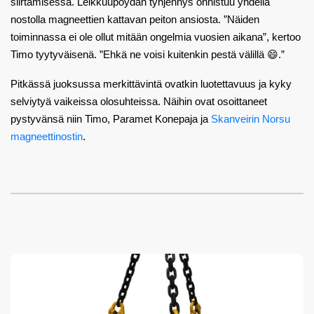
siirtämisessä. Leikkuupöydän tyhjennys onnistuu yhdellä
nostolla magneettien kattavan peiton ansiosta. ”Näiden
toiminnassa ei ole ollut mitään ongelmia vuosien aikana”, kertoo
Timo tyytyväisenä. ”Ehkä ne voisi kuitenkin pestä välillä 😄.”
Pitkässä juoksussa merkittävintä ovatkin luotettavuus ja kyky
selviytyä vaikeissa olosuhteissa. Näihin ovat osoittaneet
pystyvänsä niin Timo, Paramet Konepaja ja
Skanveirin Norsu
magneettinostin
.