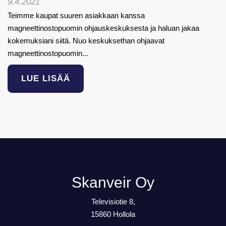
9.4.2021
Teimme kaupat suuren asiakkaan kanssa
magneettinostopuomin ohjauskeskuksesta ja haluan jakaa
kokemuksiani siitä. Nuo keskuksethan ohjaavat
magneettinostopuomin...
LUE LISÄÄ
Skanveir Oy
Televisiotie 8,
15860 Hollola