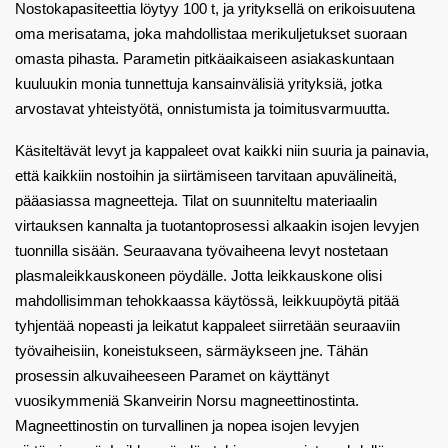
Nostokapasiteettia löytyy 100 t, ja yrityksellä on erikoisuutena
oma merisatama, joka mahdollistaa merikuljetukset suoraan
omasta pihasta. Parametin pitkäaikaiseen asiakaskuntaan
kuuluukin monia tunnettuja kansainvälisiä yrityksiä, jotka
arvostavat yhteistyötä, onnistumista ja toimitusvarmuutta.
Käsiteltävät levyt ja kappaleet ovat kaikki niin suuria ja painavia,
että kaikkiin nostoihin ja siirtämiseen tarvitaan apuvälineitä,
pääasiassa magneetteja. Tilat on suunniteltu materiaalin
virtauksen kannalta ja tuotantoprosessi alkaakin isojen levyjen
tuonnilla sisään. Seuraavana työvaiheena levyt nostetaan
plasmaleikkauskoneen pöydälle. Jotta leikkauskone olisi
mahdollisimman tehokkaassa käytössä, leikkuupöytä pitää
tyhjentää nopeasti ja leikatut kappaleet siirretään seuraaviin
työvaiheisiin, koneistukseen, särmäykseen jne. Tähän
prosessin alkuvaiheeseen Paramet on käyttänyt
vuosikymmeniä Skanveirin Norsu magneettinostinta.
Magneettinostin on turvallinen ja nopea isojen levyjen