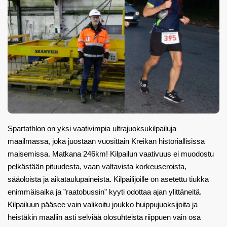
Spartathlon on yksi vaativimpia ultrajuoksukilpailuja
maailmassa, joka juostaan vuosittain Kreikan historiallisissa
maisemissa. Matkana 246km! Kilpailun vaativuus ei muodostu
pelkästään pituudesta, vaan valtavista korkeuseroista,
sääoloista ja aikataulupaineista. Kilpailijoille on asetettu tiukka
enimmäisaika ja ”raatobussin” kyyti odottaa ajan ylittäneitä.
Kilpailuun pääsee vain valikoitu joukko huippujuoksijoita ja
heistäkin maaliin asti selviää olosuhteista riippuen vain osa