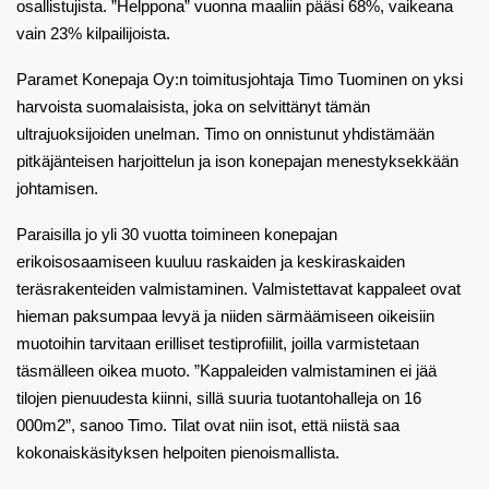
osallistujista. ”Helppona” vuonna maaliin pääsi 68%, vaikeana
vain 23% kilpailijoista.
Paramet Konepaja Oy:n toimitusjohtaja Timo Tuominen on yksi
harvoista suomalaisista, joka on selvittänyt tämän
ultrajuoksijoiden unelman. Timo on onnistunut yhdistämään
pitkäjänteisen harjoittelun ja ison konepajan menestyksekkään
johtamisen.
Paraisilla jo yli 30 vuotta toimineen konepajan
erikoisosaamiseen kuuluu raskaiden ja keskiraskaiden
teräsrakenteiden valmistaminen. Valmistettavat kappaleet ovat
hieman paksumpaa levyä ja niiden särmäämiseen oikeisiin
muotoihin tarvitaan erilliset testiprofiilit, joilla varmistetaan
täsmälleen oikea muoto. ”Kappaleiden valmistaminen ei jää
tilojen pienuudesta kiinni, sillä suuria tuotantohalleja on 16
000m2”, sanoo Timo. Tilat ovat niin isot, että niistä saa
kokonaiskäsityksen helpoiten pienoismallista.